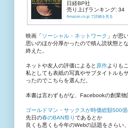
日経BP社
売り上げランキング: 34
Amazon.co.jp で詳細を見る
映画「
ソーシャル・ネットワーク
」が思
思いのほか分厚かったので積ん読状態と
終えた。
ネットや友人の評価によると
原作
よりも
私としても表紙の写真やサブタイトルも
ったのでこちらを選んだ。
本書は言わずもがな、Facebookの創業
ゴールドマン・サックスが時価総額500
先日の
春のBAN祭り
であるとか
良くも悪くも今年のWebの話題をさらい