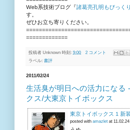
Web系技術ブログ『
諸葛亮孔明もびっく
す。
ぜひお立ち寄りください。
================================
=============
投稿者
Unknown
時刻:
9:00
2 コメント
ラベル:
書評
2011/02/24
生活臭が明日への活力になる - 
クス/大東京トイボックス
東京トイボックス 1 新
posted with
amazlet
at 11.02.24
うめ